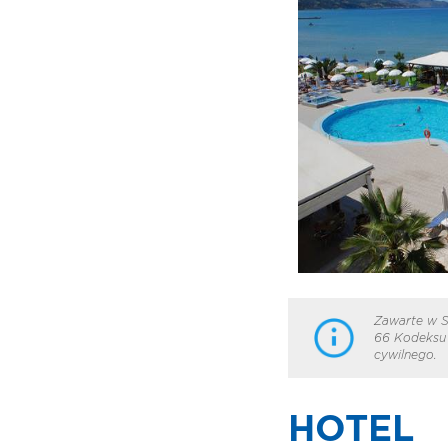
Zawarte w S
66 Kodeksu 
cywilnego.
HOTEL