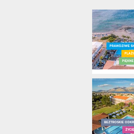
PRAWDZIWE SI
PLAŻ
PIĘKNE
BEZTROSKIE ODK
ŻYCI