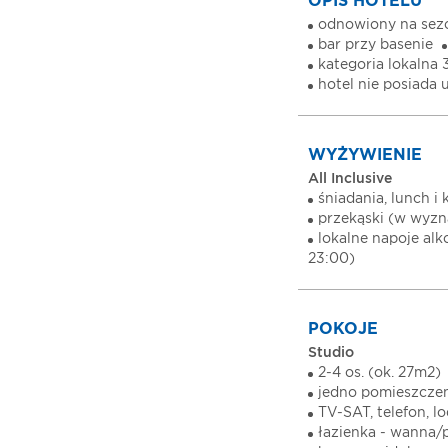
OPIS HOTELU
odnowiony na sez
bar przy basenie
kategoria lokalna 
hotel nie posiada
WYŻYWIENIE
All Inclusive
śniadania, lunch i 
przekąski (w wyzn
lokalne napoje al
23:00)
POKOJE
Studio
2-4 os. (ok. 27m2)
jedno pomieszcze
TV-SAT, telefon, 
łazienka - wanna/p