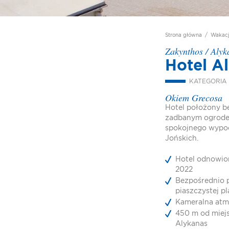
Strona główna
/
Wakac
Zakynthos
/
Alyk
Hotel A
KATEGORIA
Okiem Grecosa
Hotel położony be
zadbanym ogrodem
spokojnego wypoc
Jońskich.
Hotel odnowio
2022
Bezpośrednio 
piaszczystej pl
Kameralna atm
450 m od miej
Alykanas