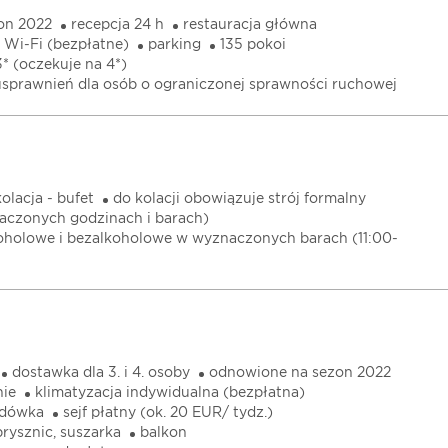
on 2022
recepcja 24 h
restauracja główna
Wi-Fi (bezpłatne)
parking
135 pokoi
3* (oczekuje na 4*)
 usprawnień dla osób o ograniczonej sprawności ruchowej
kolacja - bufet
do kolacji obowiązuje strój formalny
aczonych godzinach i barach)
koholowe i bezalkoholowe w wyznaczonych barach (11:00-
dostawka dla 3. i 4. osoby
odnowione na sezon 2022
nie
klimatyzacja indywidualna (bezpłatna)
lodówka
sejf płatny (ok. 20 EUR/ tydz.)
rysznic, suszarka
balkon