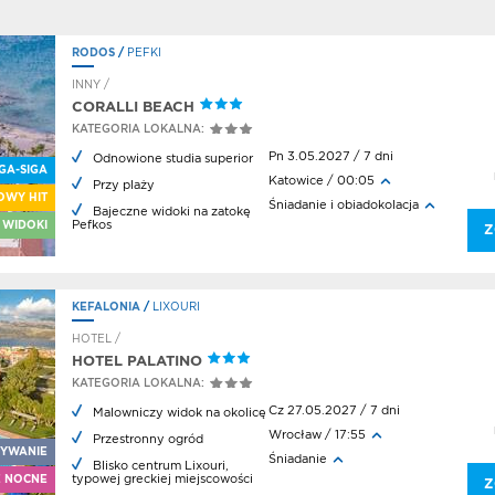
RODOS
/
PEFKI
INNY /
CORALLI BEACH
KATEGORIA LOKALNA:
Pn 3.05.2027 / 7 dni
Odnowione studia superior
GA-SIGA
Katowice / 00:05
Przy plaży
OWY HIT
Śniadanie i obiadokolacja
Bajeczne widoki na zatokę
Pefkos
 WIDOKI
Z
KEFALONIA
/
LIXOURI
HOTEL /
HOTEL PALATINO
KATEGORIA LOKALNA:
Cz 27.05.2027 / 7 dni
Malowniczy widok na okolicę
Wrocław / 17:55
Przestronny ogród
RYWANIE
Śniadanie
Blisko centrum Lixouri,
typowej greckiej miejscowości
E NOCNE
Z