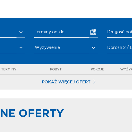
Terminy od-do...
Długość po
Wyżywienie
Dorośli 2 / 
TERMINY
POBYT
POKOJE
WYŻYW
POKAŻ WIĘCEJ OFERT
NE OFERTY