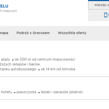
PODZIEL S
TELU
h miejscach
 mapa
Podróż z Grecosem
Wszystkie oferty
 plaży
ok 500 m od centrum miejscowości
iższych sklepów i barów
stanku autobusowego
ok 14 km od lotniska
 hotelu
piaszczysta
leżaki i parasole (płatne)