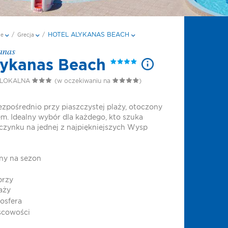
HOTEL ALYKANAS BEACH
je
/
Grecja
/
anas
lykanas Beach
 LOKALNA
(w oczekiwaniu na
)
zpośrednio przy piaszczystej plaży, otoczony
. Idealny wybór dla każdego, kto szuka
zynku na jednej z najpiękniejszych Wysp
ny na sezon
przy
aży
osfera
scowości