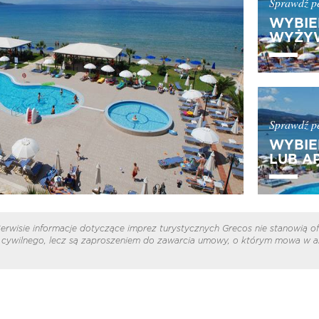
Sprawdź pe
WYBIE
WYŻYW
Sprawdź pe
WYBIE
LUB A
erwisie informacje dotyczące imprez turystycznych Grecos nie stanowią of
cywilnego, lecz są zaproszeniem do zawarcia umowy, o którym mowa w ar