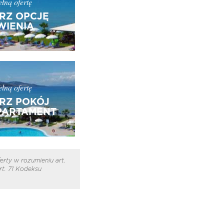
łną ofertę
RZ OPCJĘ
IENIA
łną ofertę
RZ POKÓJ
PARTAMENT
erty w rozumieniu art.
t. 71 Kodeksu