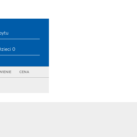
bytu
Dzieci 0
IENIE
CENA