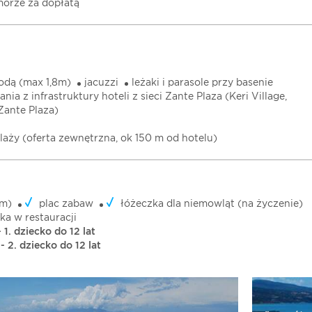
orze za dopłatą
odą (max 1,8m)
jacuzzi
leżaki i parasole przy basenie
ia z infrastruktury hoteli z sieci Zante Plaza (Keri Village,
 Zante Plaza)
laży (oferta zewnętrzna, ok 150 m od hotelu)
 m)
plac zabaw
łóżeczka dla niemowląt (na życzenie)
ka w restauracji
 1. dziecko do 12 lat
- 2. dziecko do 12 lat