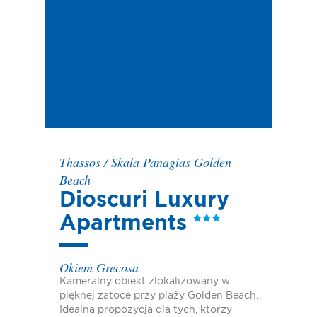
Thassos
/
Skala Panagias Golden
Beach
Dioscuri Luxury
Apartments
Okiem Grecosa
Kameralny obiekt zlokalizowany w
pięknej zatoce przy plaży Golden Beach.
Idealna propozycja dla tych, którzy