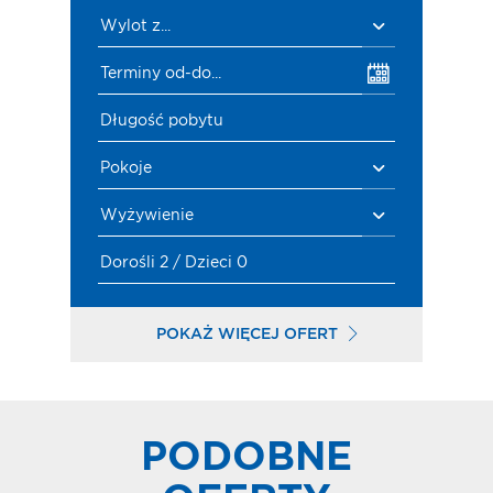
Wylot z...
Terminy od-do...
Długość pobytu
Pokoje
Wyżywienie
Dorośli 2 / Dzieci 0
POKAŻ WIĘCEJ OFERT
PODOBNE