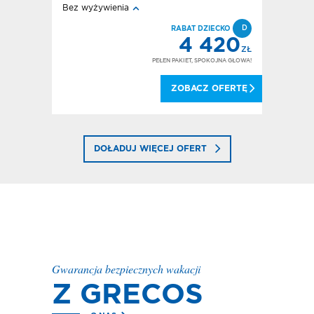
Bez wyżywienia
All inclusi
D
D
IECKO
RABAT DZIECKO
106
4 420
ZŁ
ZŁ
OKOJNA GŁOWA!
PEŁEN PAKIET, SPOKOJNA GŁOWA!
 OFERTĘ
ZOBACZ OFERTĘ
DOŁADUJ WIĘCEJ OFERT
Gwarancja bezpiecznych wakacji
Z GRECOS