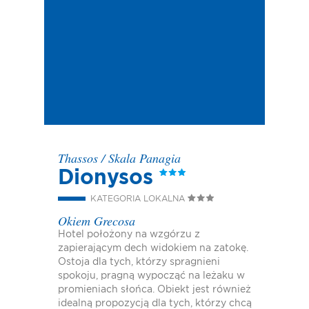
Thassos
/
Skala Panagia
Dionysos
KATEGORIA LOKALNA
Okiem Grecosa
Hotel położony na wzgórzu z
zapierającym dech widokiem na zatokę.
Ostoja dla tych, którzy spragnieni
spokoju, pragną wypocząć na leżaku w
promieniach słońca. Obiekt jest również
idealną propozycją dla tych, którzy chcą