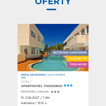
OFERTY
E SIGA-SIGA
BEZTROSKIE ODKRYWANIE
LAŻOWY HIT
PLAŻOWY HIT
ĘKNE WIDOKI
ŻYCIE NOCNE
KRETA ZACHODNIA
/
AGIA MARINA
KORFU
/
S
HOTEL /
HOTEL / A
APARTHOTEL THODOROU
HOTEL 
KATEGORIA LOKALNA:
KATEGORI
Śr 2.06.2027 / 7 dni
Śr 2.06.2
Katowice / 13:15
Katowice 