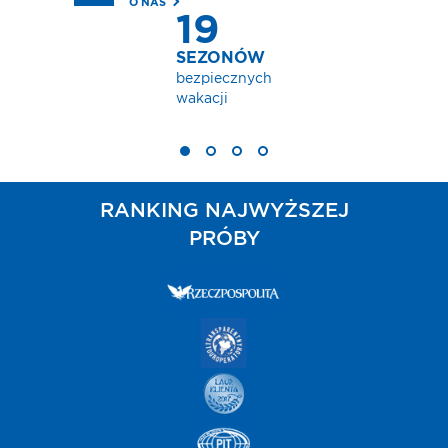
O NAS
19
SEZONÓW
bezpiecznych
wakacji
RANKING NAJWYŻSZEJ
PRÓBY