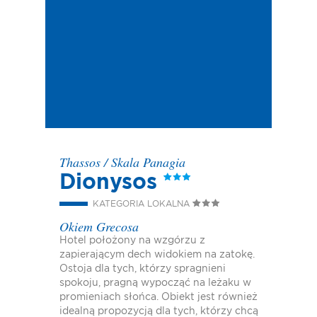
Thassos
/
Skala Panagia
Dionysos
KATEGORIA LOKALNA
Okiem Grecosa
Hotel położony na wzgórzu z
zapierającym dech widokiem na zatokę.
Ostoja dla tych, którzy spragnieni
spokoju, pragną wypocząć na leżaku w
promieniach słońca. Obiekt jest również
idealną propozycją dla tych, którzy chcą