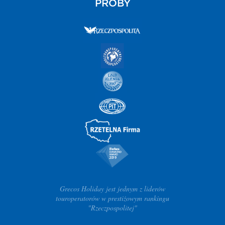
PRÓBY
Grecos Holiday jest jednym z liderów
touroperatorów w prestiżowym rankingu
"Rzeczpospolitej"