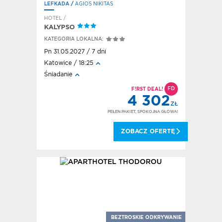
LEFKADA
/
AGIOS NIKITAS
HOTEL /
KALYPSO
KATEGORIA LOKALNA:
Pn 31.05.2027 / 7 dni
Katowice / 18:25
Śniadanie
FD
F!RST DEAL!
4 302
ZŁ
PEŁEN PAKIET, SPOKOJNA GŁOWA!
ZOBACZ OFERTĘ
BEZTROSKIE ODKRYWANIE