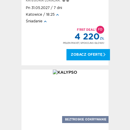
KATEGORIA LOKALNA:
Pn 31.05.2027 / 7 dni
Katowice / 18:25
Śniadanie
FD
F!RST DEAL!
4 220
ZŁ
PEŁEN PAKIET, SPOKOJNA GŁOWA!
ZOBACZ OFERTĘ
BEZTROSKIE ODKRYWANIE