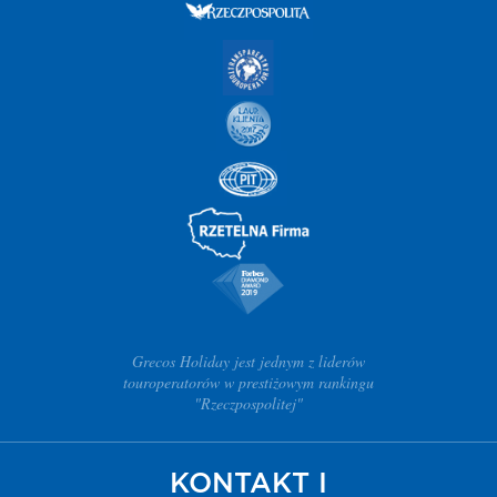
Grecos Holiday jest jednym z liderów
touroperatorów w prestiżowym rankingu
"Rzeczpospolitej"
KONTAKT I