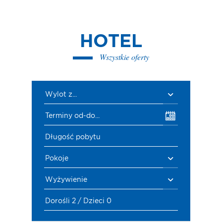
HOTEL
Wszystkie oferty
Wylot z...
Terminy od-do...
Długość pobytu
Pokoje
Wyżywienie
Dorośli 2 / Dzieci 0