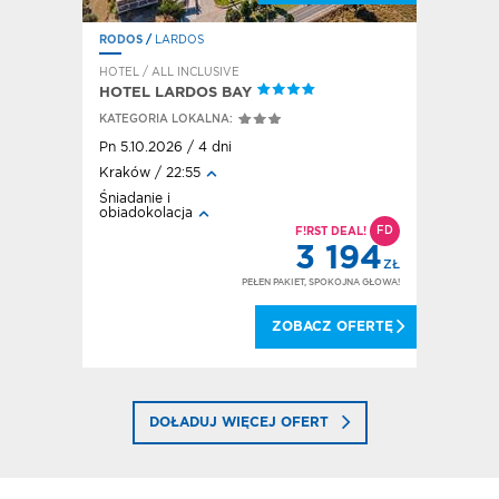
RODOS
/
LARDOS
HOTEL / ALL INCLUSIVE
HOTEL LARDOS BAY
KATEGORIA LOKALNA:
Pn 5.10.2026 / 4 dni
Kraków / 22:55
Śniadanie i
obiadokolacja
FD
FD
DEAL!
F!RST DEAL!
628
3 194
ZŁ
ZŁ
OKOJNA GŁOWA!
PEŁEN PAKIET, SPOKOJNA GŁOWA!
 OFERTĘ
ZOBACZ OFERTĘ
DOŁADUJ WIĘCEJ OFERT