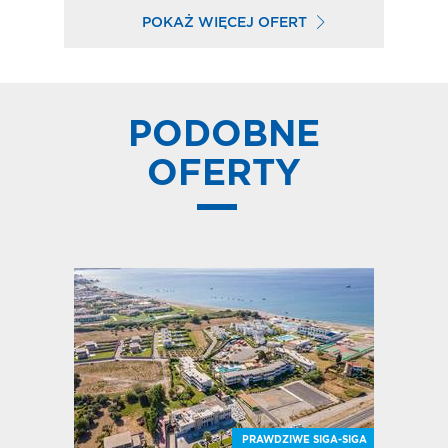
POKAŻ WIĘCEJ OFERT
PODOBNE
OFERTY
E SIGA-SIGA
LAŻOWY HIT
ĘKNE WIDOKI
PRAWDZIWE SIGA-SIGA