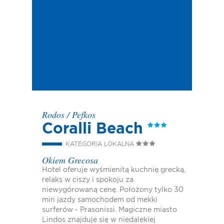
Rodos
/
Pefkos
Coralli Beach
KATEGORIA LOKALNA
Okiem Grecosa
Hotel oferuje wyśmienitą kuchnię grecką,
relaks w ciszy i spokoju za
niewygórowaną cenę. Położony tylko 30
min jazdy samochodem od mekki
surferów - Prasonissi. Magiczne miasto
Lindos znajduje się w niedalekiej