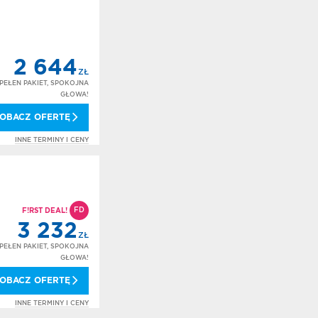
2 644
ZŁ
PEŁEN PAKIET, SPOKOJNA
GŁOWA!
OBACZ OFERTĘ
INNE TERMINY I CENY
FD
F!RST DEAL!
3 232
ZŁ
PEŁEN PAKIET, SPOKOJNA
GŁOWA!
OBACZ OFERTĘ
INNE TERMINY I CENY