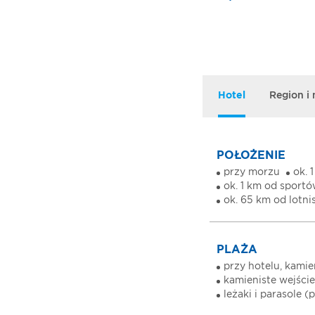
Hotel
Region i
POŁOŻENIE
przy morzu
ok. 
ok. 1 km od sport
ok. 65 km od lotni
PLAŻA
przy hotelu, kamie
kamieniste wejści
leżaki i parasole (