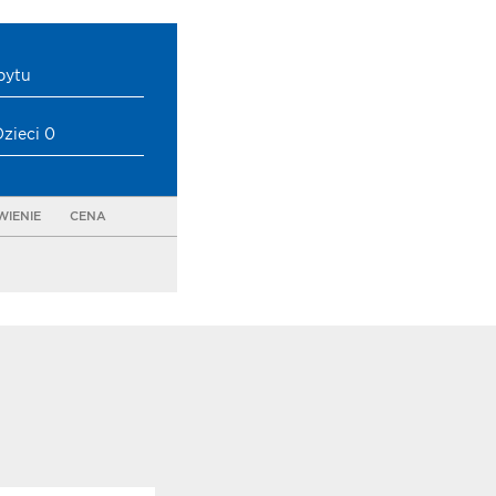
bytu
Dzieci 0
IENIE
CENA