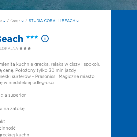
STUDIA CORALLI BEACH
je
/
Grecja
/
 Beach
 LOKALNA
mienitą kuchnię grecką, relaks w ciszy i spokoju
 cenę. Położony tylko 30 min jazdy
kki surferów - Prasonissi. Magiczne miasto
ę w niedalekiej odległości.
dia superior
i na zatokę
ekt
cinność
reckiej kuchni