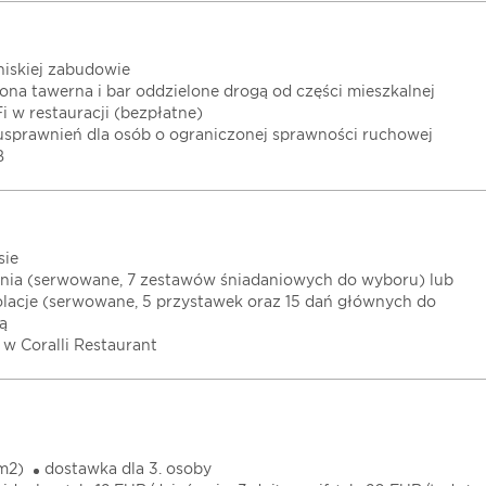
niskiej zabudowie
na tawerna i bar oddzielone drogą od części mieszkalnej
i w restauracji (bezpłatne)
 usprawnień dla osób o ograniczonej sprawności ruchowej
B
sie
ania (serwowane, 7 zestawów śniadaniowych do wyboru) lub
olacje (serwowane, 5 przystawek oraz 15 dań głównych do
ą
 w Coralli Restaurant
 m2)
dostawka dla 3. osoby