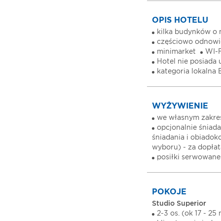
OPIS HOTELU
kilka budynków o 
częściowo odnowio
minimarket
WI-F
Hotel nie posiada
kategoria lokalna 
WYŻYWIENIE
we własnym zakre
opcjonalnie śniad
śniadania i obiadok
wyboru) - za dopłat
posiłki serwowane
POKOJE
Studio Superior
2-3 os. (ok 17 - 25