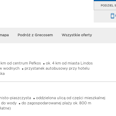
PODZIEL S
 mapa
Podróż z Grecosem
Wszystkie oferty
1 km od centrum Pefkos
ok. 4 km od miasta Lindos
ów wodnych
przystanek autobusowy przy hotelu
ska
nisto-piaszczysta
oddzielona ulicą od części mieszkalnej
e do wody
do zagospodarowanej plaży ok. 800 m
płatne)