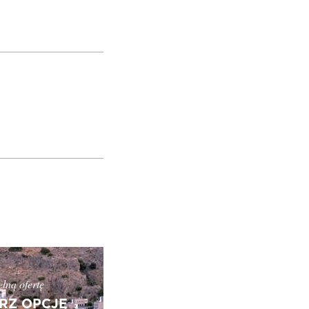
łną ofertę
RZ OPCJĘ