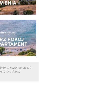
IENIA
łną ofertę
RZ POKÓJ
PARTAMENT
erty w rozumieniu art.
t. 71 Kodeksu