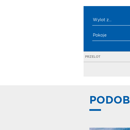
Wylot z...
Pokoje
PRZELOT
PODOB