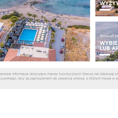
WYŻYW
Sprawdź pe
WYBIE
LUB A
erwisie informacje dotyczące imprez turystycznych Grecos nie stanowią of
cywilnego, lecz są zaproszeniem do zawarcia umowy, o którym mowa w ar