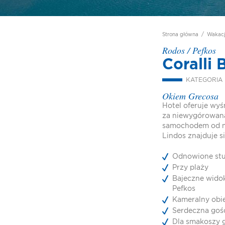
Strona główna
/
Wakac
Rodos
/
Pefkos
Coralli
KATEGORIA
Okiem Grecosa
Hotel oferuje wyś
za niewygórowaną
samochodem od me
Lindos znajduje si
Odnowione stu
Przy plaży
Bajeczne widok
Pefkos
Kameralny obi
Serdeczna goś
Dla smakoszy g