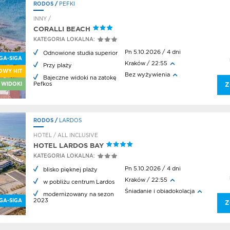
RODOS
/
PEFKI
INNY /
CORALLI BEACH
KATEGORIA LOKALNA:
Pn 5.10.2026 / 4 dni
Odnowione studia superior
GA-SIGA
Kraków / 22:55
Przy plaży
OWY HIT
Bez wyżywienia
Bajeczne widoki na zatokę
Pefkos
 WIDOKI
Z
RODOS
/
LARDOS
HOTEL / ALL INCLUSIVE
HOTEL LARDOS BAY
KATEGORIA LOKALNA:
Pn 5.10.2026 / 4 dni
blisko pięknej plaży
Kraków / 22:55
w pobliżu centrum Lardos
Śniadanie i obiadokolacja
modernizowany na sezon
2023
GA-SIGA
Z