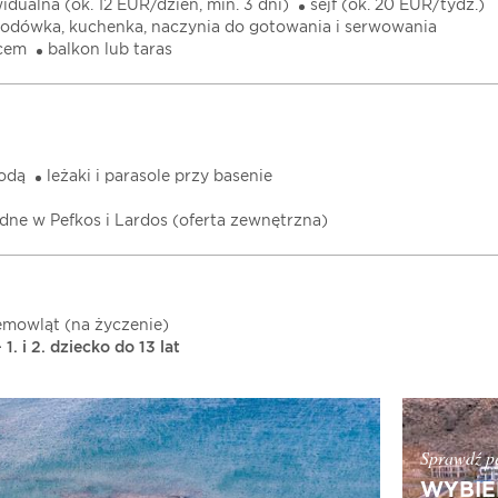
idualna (ok. 12 EUR/dzień, min. 3 dni)
sejf (ok. 20 EUR/tydz.)
lodówka, kuchenka, naczynia do gotowania i serwowania
icem
balkon lub taras
wodą
leżaki i parasole przy basenie
dne w Pefkos i Lardos (oferta zewnętrzna)
emowląt (na życzenie)
 1. i 2. dziecko do 13 lat
Sprawdź pe
WYBIE