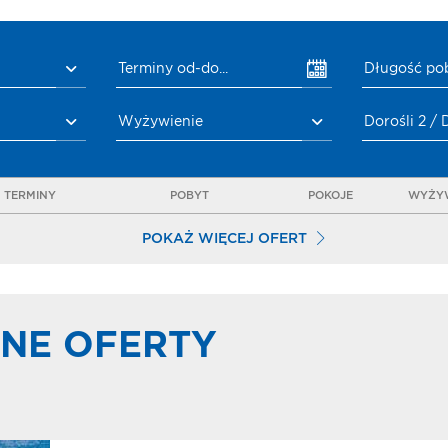
Terminy od-do...
Długość po
Wyżywienie
Dorośli 2 / 
TERMINY
POBYT
POKOJE
WYŻYW
POKAŻ WIĘCEJ OFERT
NE OFERTY