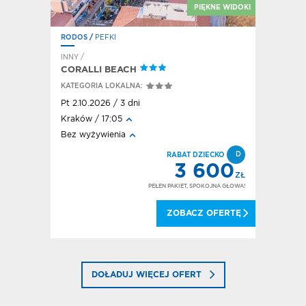
E SIGA-SIGA
PIĘKNE WIDOKI
RODOS
/
PEFKI
RODOS
/
F
INNY /
HOTEL / A
CORALLI BEACH
HOTEL E
KATEGORIA LOKALNA:
KATEGORI
Pt 2.10.2026 / 3 dni
Pt 2.10.20
Kraków / 17:05
Kraków / 
Bez wyżywienia
All inclusi
FD
D
DEAL!
RABAT DZIECKO
240
3 600
ZŁ
ZŁ
OKOJNA GŁOWA!
PEŁEN PAKIET, SPOKOJNA GŁOWA!
 OFERTĘ
ZOBACZ OFERTĘ
DOŁADUJ WIĘCEJ OFERT