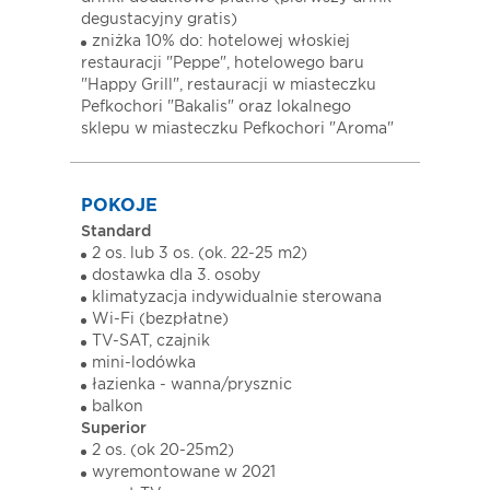
degustacyjny gratis)
zniżka 10% do: hotelowej włoskiej
restauracji "Peppe", hotelowego baru
"Happy Grill", restauracji w miasteczku
Pefkochori "Bakalis" oraz lokalnego
sklepu w miasteczku Pefkochori "Aroma"
POKOJE
Standard
2 os. lub 3 os. (ok. 22-25 m2)
dostawka dla 3. osoby
klimatyzacja indywidualnie sterowana
Wi-Fi (bezpłatne)
TV-SAT, czajnik
mini-lodówka
łazienka - wanna/prysznic
balkon
Superior
2 os. (ok 20-25m2)
wyremontowane w 2021