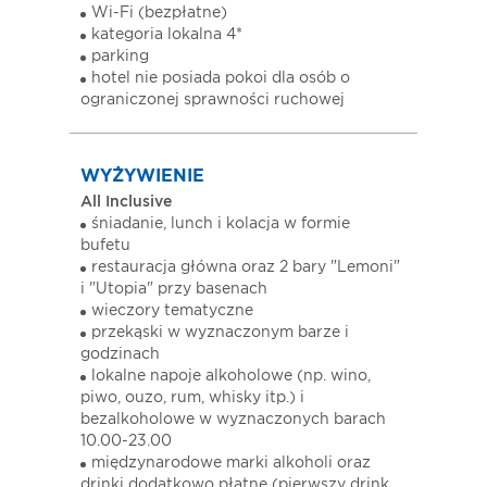
Wi-Fi (bezpłatne)
kategoria lokalna 4*
parking
hotel nie posiada pokoi dla osób o
ograniczonej sprawności ruchowej
WYŻYWIENIE
All Inclusive
śniadanie, lunch i kolacja w formie
bufetu
restauracja główna oraz 2 bary "Lemoni"
i "Utopia" przy basenach
wieczory tematyczne
przekąski w wyznaczonym barze i
godzinach
lokalne napoje alkoholowe (np. wino,
piwo, ouzo, rum, whisky itp.) i
bezalkoholowe w wyznaczonych barach
10.00-23.00
międzynarodowe marki alkoholi oraz
drinki dodatkowo płatne (pierwszy drink