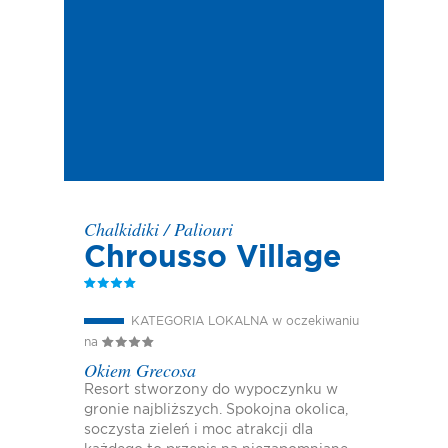
Chalkidiki
/
Paliouri
Chrousso Village
KATEGORIA LOKALNA w oczekiwaniu
na
Okiem Grecosa
Resort stworzony do wypoczynku w
gronie najbliższych. Spokojna okolica,
soczysta zieleń i moc atrakcji dla