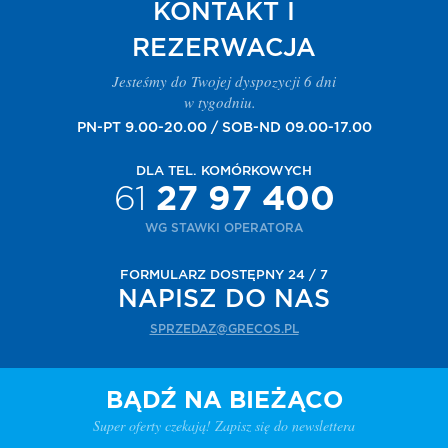
KONTAKT I
REZERWACJA
Jesteśmy do Twojej dyspozycji 6 dni
w tygodniu.
PN-PT 9.00-20.00 / SOB-ND 09.00-17.00
DLA TEL. KOMÓRKOWYCH
61
27 97 400
WG STAWKI OPERATORA
FORMULARZ DOSTĘPNY 24 / 7
NAPISZ DO NAS
SPRZEDAZ@GRECOS.PL
BĄDŹ NA BIEŻĄCO
Super oferty czekają! Zapisz się do newslettera