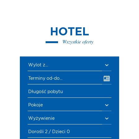
HOTEL
Wszystkie oferty
Wylot z...
Terminy od-do...
Długość pobytu
Pokoje
Wyżywienie
Dorośli 2 / Dzieci 0