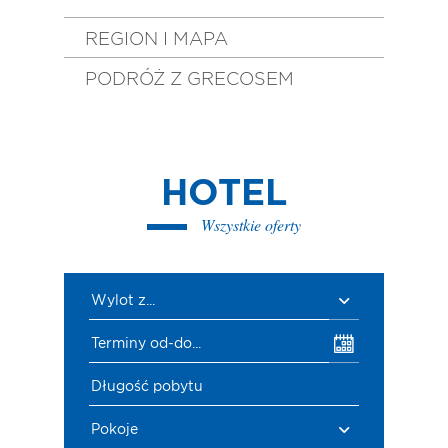
REGION I MAPA
PODRÓŻ Z GRECOSEM
HOTEL
Wszystkie oferty
Wylot z...
Terminy od-do...
Długość pobytu
Pokoje