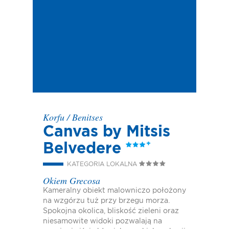
Korfu
/
Benitses
Canvas by Mitsis
Belvedere
KATEGORIA LOKALNA
Okiem Grecosa
Kameralny obiekt malowniczo położony
na wzgórzu tuż przy brzegu morza.
Spokojna okolica, bliskość zieleni oraz
niesamowite widoki pozwalają na