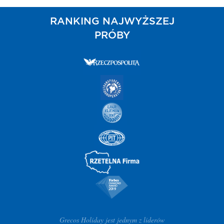
RANKING NAJWYŻSZEJ
PRÓBY
Grecos Holiday jest jednym z liderów