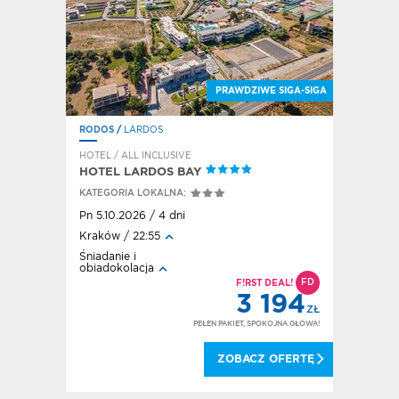
E SIGA-SIGA
LAŻOWY HIT
ĘKNE WIDOKI
PRAWDZIWE SIGA-SIGA
RODOS
/
LARDOS
RODOS
/
F
HOTEL / ALL INCLUSIVE
HOTEL / A
HOTEL LARDOS BAY
HOTEL E
KATEGORIA LOKALNA:
KATEGORI
Pn 5.10.2026 / 4 dni
Pt 2.10.20
Kraków / 22:55
Kraków / 
Śniadanie i
All inclusi
obiadokolacja
FD
FD
DEAL!
F!RST DEAL!
848
3 194
ZŁ
ZŁ
OKOJNA GŁOWA!
PEŁEN PAKIET, SPOKOJNA GŁOWA!
 OFERTĘ
ZOBACZ OFERTĘ